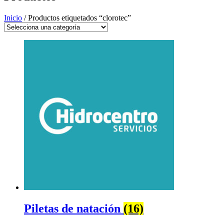
Inicio
/ Productos etiquetados “clorotec”
Piletas de natación
(16)