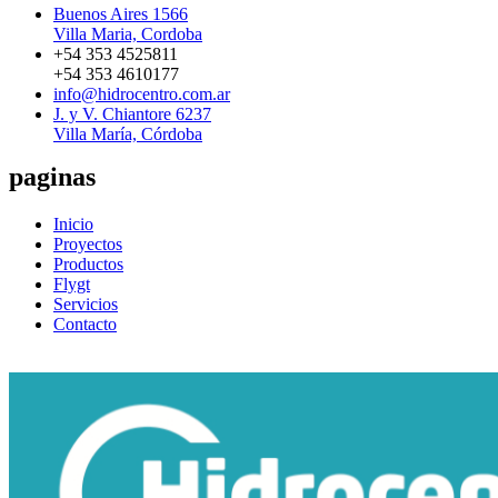
Buenos Aires 1566
Villa Maria, Cordoba
+54 353 4525811
+54 353 4610177
info@hidrocentro.com.ar
J. y V. Chiantore 6237
Villa María, Córdoba
paginas
Inicio
Proyectos
Productos
Flygt
Servicios
Contacto